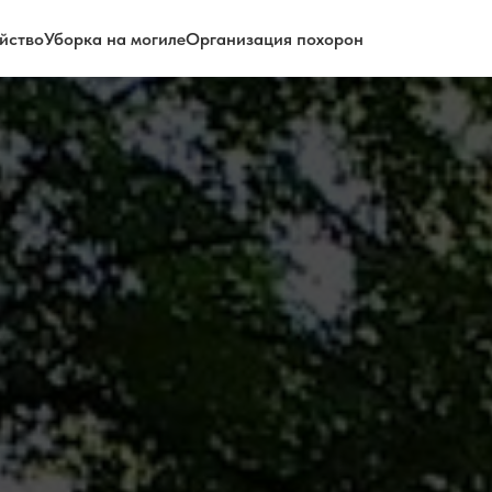
йство
Уборка на могиле
Организация похорон