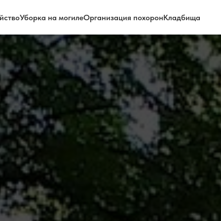
йство
Уборка на могиле
Организация похорон
Кладбища