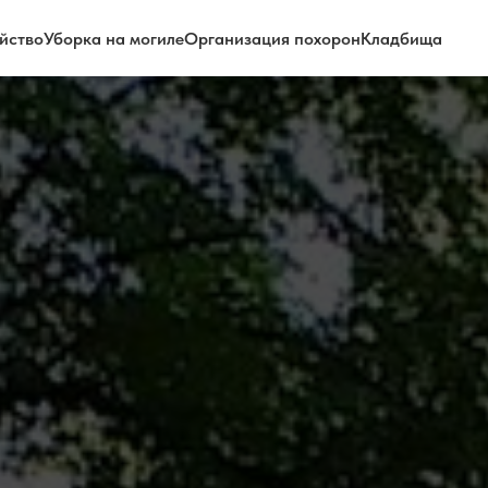
йство
Уборка на могиле
Организация похорон
Кладбища