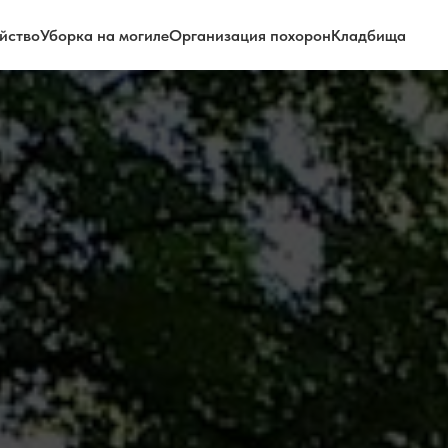
йство
Уборка на могиле
Организация похорон
Кладбища